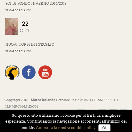
SCI DI FONDO INVERNO 2016/2017
DI
MARCO ROLANDO
22
OTT
NUOVI CORSI DI INTAGLIO
DI
MARCO ROLANDO
Copyright 2016 -
Marco Rolando
Ceresole Reale | P. IVA 00016618886 - C.F.
RLNMRC66L11E635S
Su questo sito utilizziamo i cookie per offrirti una migliore
esperienza. Continuando la navigazione acconsenti all'utilizzo dei
cookie.
Consulta la nostra cookie policy
Ok