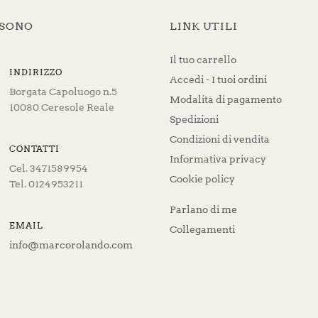
 SONO
LINK UTILI
Il tuo carrello
INDIRIZZO
Accedi - I tuoi ordini
Borgata Capoluogo n.5
Modalità di pagamento
10080 Ceresole Reale
Spedizioni
Condizioni di vendita
CONTATTI
Informativa privacy
Cel. 3471589954
Cookie policy
Tel. 0124953211
Parlano di me
EMAIL
Collegamenti
info@marcorolando.com