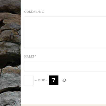
COMMENTO
NAME *
−
DUE
=