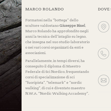
MARCO ROLANDO
DOVE
Formatosi nella “bottega” dello
scultore valdostano
Giuseppe Binel
,
Marco Rolando ha approfondito negli
anni la tecnica dell’intaglio su legno,
che insegna nel suo studio-laboratorio
o nei vari corsi organizzati da enti e
associazioni.
Parallelamente, in tempi diversi, ha
conseguito il diploma di Maestro
Federale di Sci Nordico, frequentando
corsi di specializzazione di sci
“fuoripista”, “telemark” e “nordic
walking”, di cui è diventato maestro
N.W.A. “Nordic Walking Accademy”.