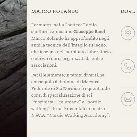
MARCO ROLANDO
DOVE
Formatosi nella “bottega” dello
scultore valdostano
Giuseppe Binel
,
Marco Rolando ha approfondito negli
anni la tecnica dell’intaglio su legno,
che insegna nel suo studio-laboratorio
o nei vari corsi organizzati da enti e
associazioni.
Parallelamente, in tempi diversi, ha
conseguito il diploma di Maestro
Federale di Sci Nordico, frequentando
corsi di specializzazione di sci
“fuoripista”, “telemark” e “nordic
walking”, di cui è diventato maestro
N.W.A. “Nordic Walking Accademy”.