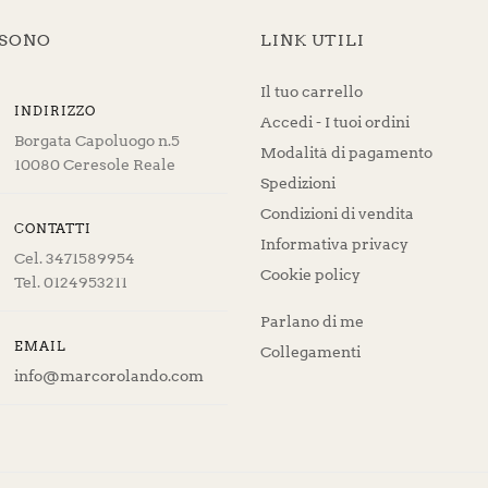
 SONO
LINK UTILI
Il tuo carrello
INDIRIZZO
Accedi - I tuoi ordini
Borgata Capoluogo n.5
Modalità di pagamento
10080 Ceresole Reale
Spedizioni
Condizioni di vendita
CONTATTI
Informativa privacy
Cel. 3471589954
Cookie policy
Tel. 0124953211
Parlano di me
EMAIL
Collegamenti
info@marcorolando.com