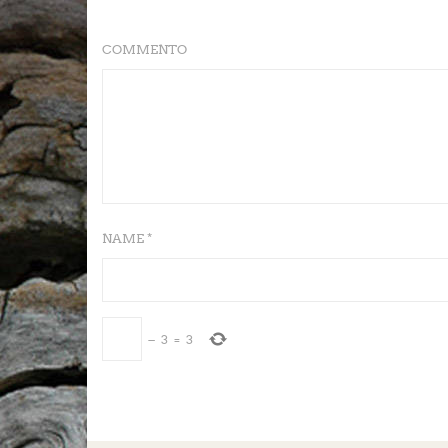
COMMENTO
NAME *
−
3
=
3