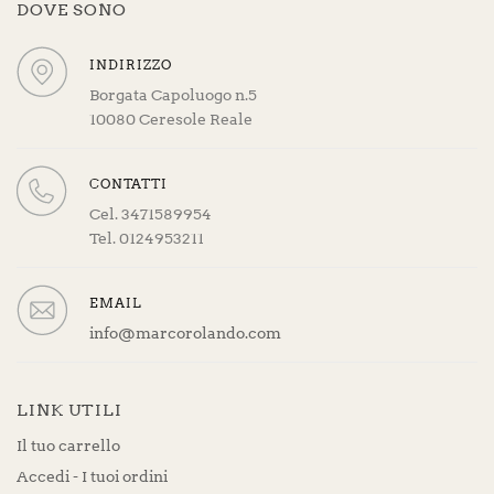
DOVE SONO
INDIRIZZO
Borgata Capoluogo n.5
10080 Ceresole Reale
CONTATTI
Cel. 3471589954
Tel. 0124953211
EMAIL
info@marcorolando.com
LINK UTILI
Il tuo carrello
Accedi - I tuoi ordini