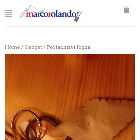
Home
/
Gadget
/ Portachiavi foglia