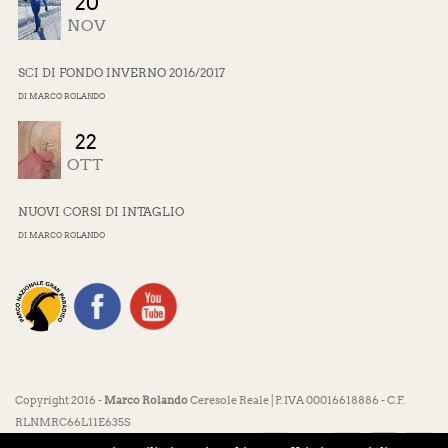
20
NOV
SCI DI FONDO INVERNO 2016/2017
DI
MARCO ROLANDO
22
OTT
NUOVI CORSI DI INTAGLIO
DI
MARCO ROLANDO
Copyright 2016 -
Marco Rolando
Ceresole Reale | P. IVA 00016618886 - C.F.
RLNMRC66L11E635S