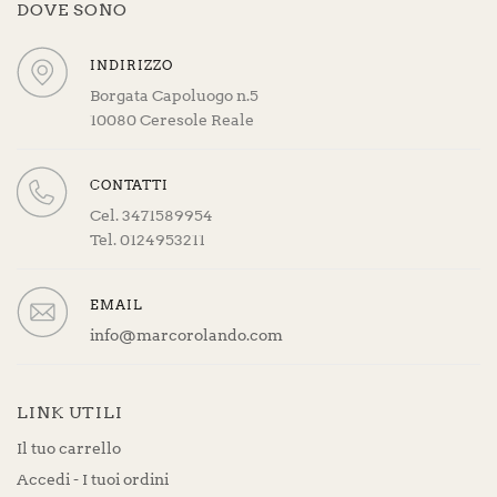
DOVE SONO
INDIRIZZO
Borgata Capoluogo n.5
10080 Ceresole Reale
CONTATTI
Cel. 3471589954
Tel. 0124953211
EMAIL
info@marcorolando.com
LINK UTILI
Il tuo carrello
Accedi - I tuoi ordini