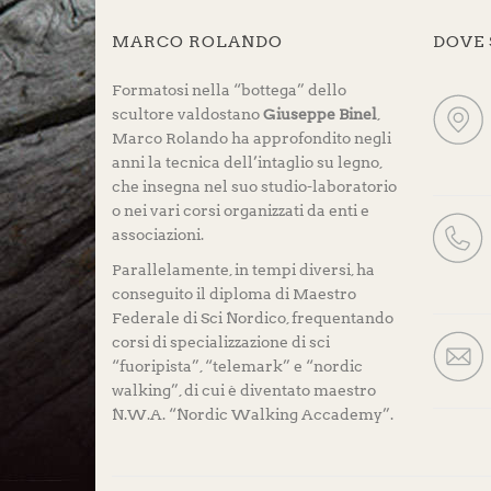
MARCO ROLANDO
DOVE
Formatosi nella “bottega” dello
scultore valdostano
Giuseppe Binel
,
Marco Rolando ha approfondito negli
anni la tecnica dell’intaglio su legno,
che insegna nel suo studio-laboratorio
o nei vari corsi organizzati da enti e
associazioni.
Parallelamente, in tempi diversi, ha
conseguito il diploma di Maestro
Federale di Sci Nordico, frequentando
corsi di specializzazione di sci
“fuoripista”, “telemark” e “nordic
walking”, di cui è diventato maestro
N.W.A. “Nordic Walking Accademy”.