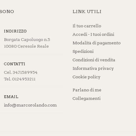
 SONO
LINK UTILI
Il tuo carrello
INDIRIZZO
Accedi - I tuoi ordini
Borgata Capoluogo n.5
Modalità di pagamento
10080 Ceresole Reale
Spedizioni
Condizioni di vendita
CONTATTI
Informativa privacy
Cel. 3471589954
Cookie policy
Tel. 0124953211
Parlano di me
EMAIL
Collegamenti
info@marcorolando.com