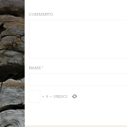
COMMENTO
NAME *
+
9
=
UNDICI